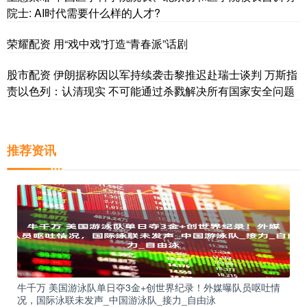
院士: AI时代需要什么样的人才?
荣耀配资 用“戏中戏”打造“青春派”话剧
股市配资 伊朗据称因以军持续袭击黎推迟赴瑞士谈判 万斯指
责以色列：认清现实 不可能通过杀戮解决所有国家安全问题
推荐资讯
牛千万 美国游泳队单日夺3金+创世界纪录！外媒曝队员呕吐情
况，国际泳联未发声_中国游泳队_接力_自由泳