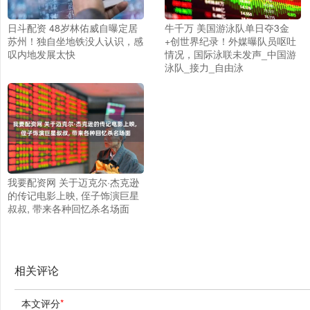
日斗配资 48岁林佑威自曝定居
牛千万 美国游泳队单日夺3金
苏州！独自坐地铁没人认识，感
+创世界纪录！外媒曝队员呕吐
叹内地发展太快
情况，国际泳联未发声_中国游
泳队_接力_自由泳
我要配资网 关于迈克尔·杰克逊
的传记电影上映, 侄子饰演巨星
叔叔, 带来各种回忆杀名场面
相关评论
本文评分
*