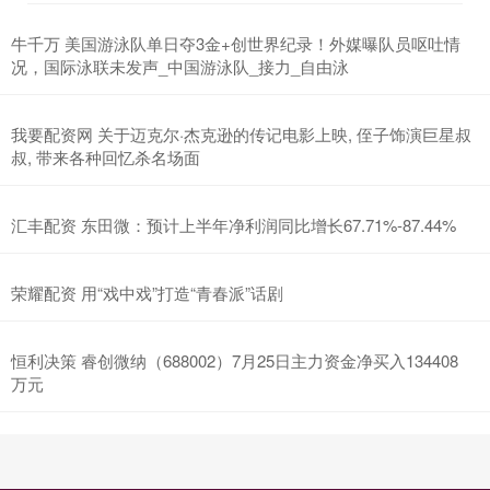
牛千万 美国游泳队单日夺3金+创世界纪录！外媒曝队员呕吐情
况，国际泳联未发声_中国游泳队_接力_自由泳
我要配资网 关于迈克尔·杰克逊的传记电影上映, 侄子饰演巨星叔
叔, 带来各种回忆杀名场面
汇丰配资 东田微：预计上半年净利润同比增长67.71%-87.44%
荣耀配资 用“戏中戏”打造“青春派”话剧
恒利决策 睿创微纳（688002）7月25日主力资金净买入134408
万元