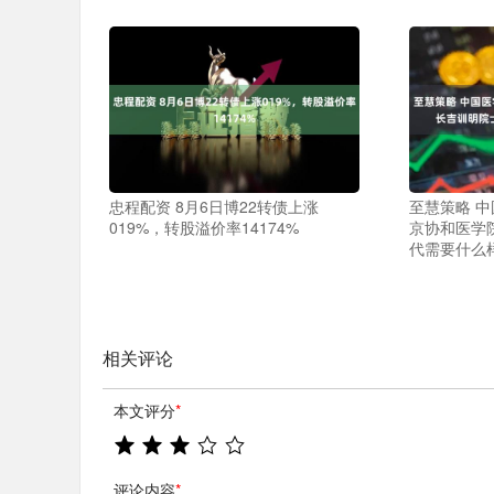
忠程配资 8月6日博22转债上涨
至慧策略 
019%，转股溢价率14174%
京协和医学院
代需要什么
相关评论
本文评分
*
评论内容
*