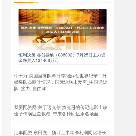
恒利决策 睿创微纳（688002）7月25日主力资
金净买入134408万元
牛千万 美国游泳队单日夺3金+创世界纪录！外
媒曝队员呕吐情况，国际泳联未发声_中国游泳
队_接力_自由泳
我要配资网 关于迈克尔·杰克逊的传记电影上映,
侄子饰演巨星叔叔, 带来各种回忆杀名场面
汇丰配资 东田微：预计上半年净利润同比增长