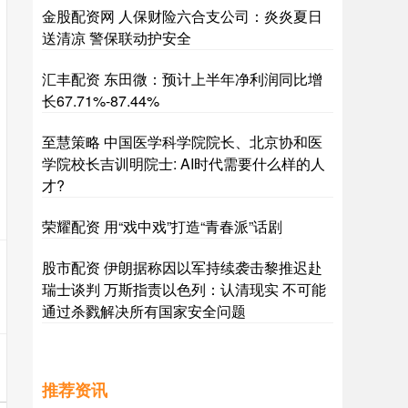
金股配资网 人保财险六合支公司：炎炎夏日
送清凉 警保联动护安全
汇丰配资 东田微：预计上半年净利润同比增
长67.71%-87.44%
至慧策略 中国医学科学院院长、北京协和医
学院校长吉训明院士: AI时代需要什么样的人
才?
荣耀配资 用“戏中戏”打造“青春派”话剧
股市配资 伊朗据称因以军持续袭击黎推迟赴
瑞士谈判 万斯指责以色列：认清现实 不可能
通过杀戮解决所有国家安全问题
推荐资讯