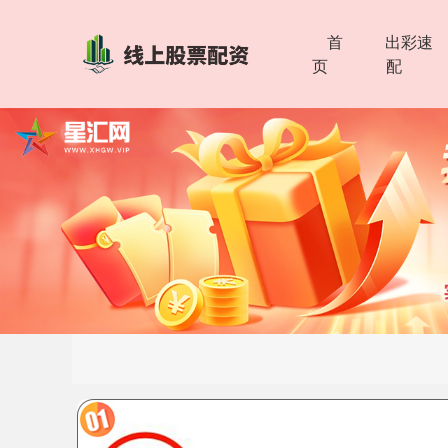
首
出彩速
页
配