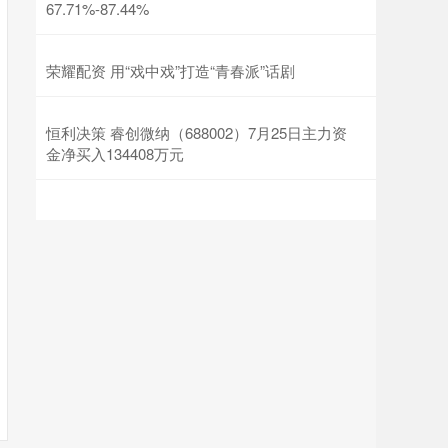
67.71%-87.44%
荣耀配资 用“戏中戏”打造“青春派”话剧
恒利决策 睿创微纳（688002）7月25日主力资
金净买入134408万元