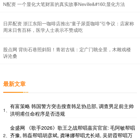
N配资 一个显化大笔财富的真实故事Neville&#160;显化方法
日昇配资 浙江东阳一咖啡店推出“童子尿蛋咖啡”引争议：店家称
周末日售百杯，医学人士表示不赞成吃
股点网 背街石巷照斜阳！青岩古镇：定广门眺全景，木雕戏楼
诉沧桑
最新文章
有富策略 韩国警方突击搜查韩足协总部, 调查男足前主帅
1、
洪明甫任命程序是否违规
金盛网 《歌手2026》歌王之战帮唱嘉宾官宣: 毛阿敏帮唱
齐豫, 韩磊帮唱胡彦斌, 龚琳娜帮唱尤长靖, 吴碧霞帮唱万
2、