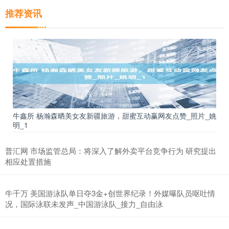
推荐资讯
牛鑫所 杨瀚森晒美女友新疆旅游，甜蜜互动赢网友点赞_照片_姚
明_1
普汇网 市场监管总局：将深入了解外卖平台竞争行为 研究提出
相应处置措施
牛千万 美国游泳队单日夺3金+创世界纪录！外媒曝队员呕吐情
况，国际泳联未发声_中国游泳队_接力_自由泳