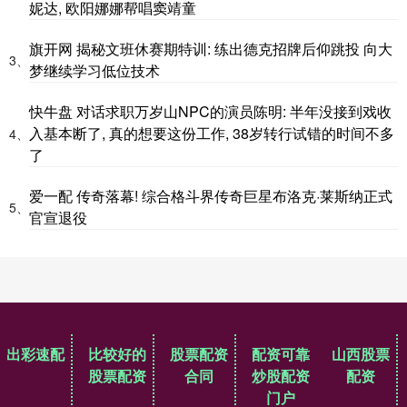
妮达, 欧阳娜娜帮唱窦靖童
旗开网 揭秘文班休赛期特训: 练出德克招牌后仰跳投 向大
3、
梦继续学习低位技术
快牛盘 对话求职万岁山NPC的演员陈明: 半年没接到戏收
入基本断了, 真的想要这份工作, 38岁转行试错的时间不多
4、
了
爱一配 传奇落幕! 综合格斗界传奇巨星布洛克·莱斯纳正式
5、
官宣退役
出彩速配
比较好的
股票配资
配资可靠
山西股票
股票配资
合同
炒股配资
配资
门户