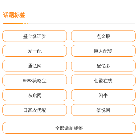
话题标签
盛金缘证券
点金股
爱一配
巨人配资
通弘网
配亿多
9688策略宝
创盈在线
东启网
闪牛
日富农优配
倍悦网
全部话题标签