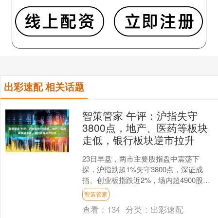
出彩速配 相关话题
智策管家 午评：沪指失守
3800点，地产、医药等板块
走低，银行板块逆市拉升
23日早盘，两市主要股指盘中震荡下
探，沪指跌超1%失守3800点，深证成
指、创业板指跌近2%，场内超4900股飘
绿。 截至午间收盘，沪指跌1.23%报
智策管家
3781.....
查看：
134
分类：
出彩速配