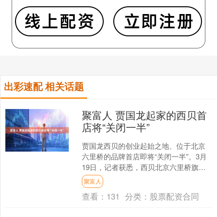
出彩速配 相关话题
聚富人 贾国龙起家的西贝首
店将“关闭一半”
贾国龙西贝的创业起始之地、位于北京
六里桥的品牌首店即将“关闭一半”。3月
19日，记者获悉，西贝北京六里桥旗舰
店将会减少一半面积，但不会完全关
聚富人
闭。“没接到通知要关....
查看：
131
分类：
股票配资合同