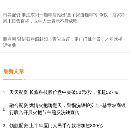
日昇配资 浙江东阳一咖啡店推出“童子尿蛋咖啡”引争议：店家称
周末日售百杯，医学人士表示不赞成吃
股点网 背街石巷照斜阳！青岩古镇：定广门眺全景，木雕戏楼
诉沧桑
最新文章
天天配资 长鑫科技股价盘中突破50元/股，涨超527%
1、
融合配资 燃情火把嗨翻天，警惕洗钱护安全--赫章农商银
2、
行联合开展火把节主题反洗钱宣传
领航配资 上半年厦门人民币存款增加超800亿
3、