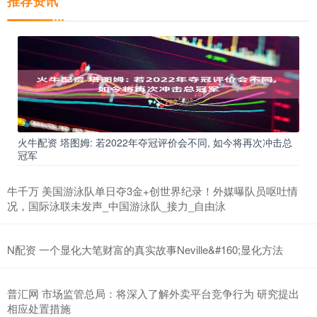
推荐资讯
火牛配资 塔图姆: 若2022年夺冠评价会不同, 如今将再次冲击总
冠军
牛千万 美国游泳队单日夺3金+创世界纪录！外媒曝队员呕吐情
况，国际泳联未发声_中国游泳队_接力_自由泳
N配资 一个显化大笔财富的真实故事Neville&#160;显化方法
普汇网 市场监管总局：将深入了解外卖平台竞争行为 研究提出
相应处置措施