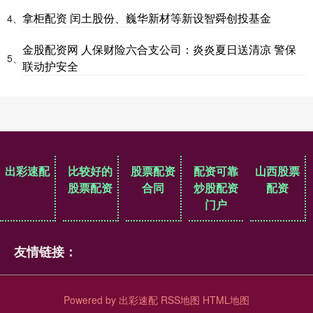
拿柜配资 闰土股份、巍华新材等新设智舜创投基金
4、
金股配资网 人保财险六合支公司：炎炎夏日送清凉 警保
5、
联动护安全
出彩速配
比较好的
股票配资
配资可靠
山西股票
股票配资
合同
炒股配资
配资
门户
友情链接：
Powered by
出彩速配
RSS地图
HTML地图