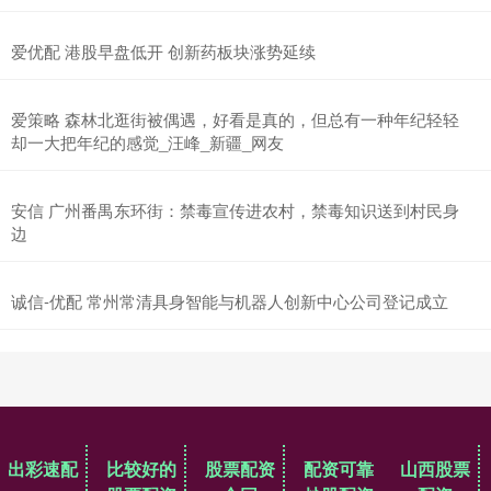
爱优配 港股早盘低开 创新药板块涨势延续
爱策略 森林北逛街被偶遇，好看是真的，但总有一种年纪轻轻
却一大把年纪的感觉_汪峰_新疆_网友
安信 广州番禺东环街：禁毒宣传进农村，禁毒知识送到村民身
边
诚信-优配 常州常清具身智能与机器人创新中心公司登记成立
出彩速配
比较好的
股票配资
配资可靠
山西股票