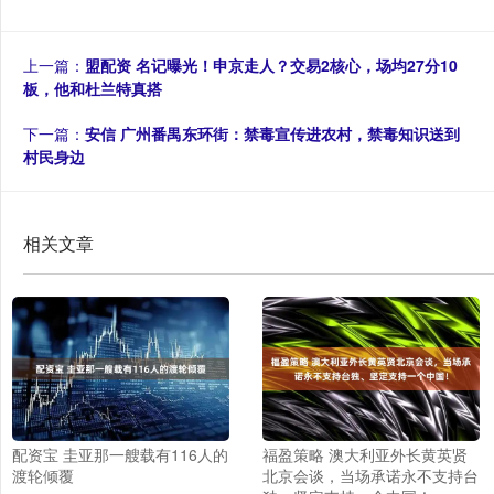
上一篇：
盟配资 名记曝光！申京走人？交易2核心，场均27分10
板，他和杜兰特真搭
下一篇：
安信 广州番禺东环街：禁毒宣传进农村，禁毒知识送到
村民身边
相关文章
配资宝 圭亚那一艘载有116人的
福盈策略 澳大利亚外长黄英贤
渡轮倾覆
北京会谈，当场承诺永不支持台