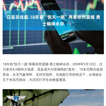
18年前“惊天一跳”再看依然震撼 勇士精神永存。2008年5月12日，汶
川发生8.0级特大地震，茂县成为与世隔绝的“孤岛”。15名空降兵临危
受命，在无气象资料、无对空指挥、无地面引导的情况下，从海拔近
五千米高空跳伞，为灾区打开生命救援通道。