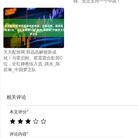
独、坚定支持一个中国！
天天配资网 郭晶晶解锁新成
就！与霍启刚、霍震霆合影居C
位，全红婵教练入选_跳水_陈
若琳_中国梦之队
相关评论
本文评分
*
评论内容
*