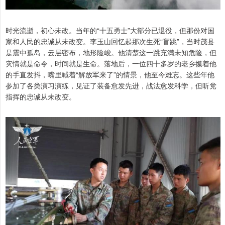
时光流逝，初心未改。当年的“十五勇士”大部分已退役，但那份对国
家和人民的忠诚从未改变。李玉山回忆起那次生死“盲跳”，当时茂县
是震中孤岛，云层密布，地形险峻。他清楚这一跳充满未知危险，但
灾情就是命令，时间就是生命。落地后，一位四十多岁的老乡攥着他
的手直发抖，嘴里喊着“解放军来了”的情景，他至今难忘。这些年他
参加了各类演习演练，见证了装备愈发先进，战法愈发科学，但听党
指挥的忠诚从未改变。