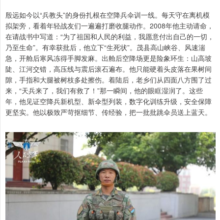
殷远如今以“兵教头”的身份扎根在空降兵伞训一线。每天守在离机模
拟架旁，看着年轻战友们一遍遍打磨收腿动作。2008年他主动请命，
在请战书中写道：“为了祖国和人民的利益，我愿意付出自己的一切，
乃至生命”。有幸获批后，他立下“生死状”。茂县高山峡谷、风速湍
急，开舱后寒风冻得手脚发麻。出舱后空降场更是险象环生：山高坡
陡、江河交错，高压线与震后滚石遍布。他只能硬着头皮落在果树间
隙，手指和大腿被树枝多处擦伤。着陆后，老乡们从四面八方围了过
来，“天兵来了，我们有救了！”那一瞬间，他的眼眶湿润了。这些
年，他见证空降兵新机型、新伞型列装，数字化训练升级，安全保障
更坚实。他以极致严苛抠细节、传经验，把一批批跳伞员送上蓝天。