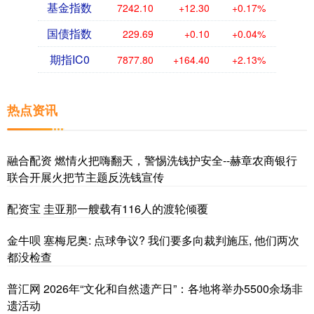
基金指数
7242.10
+12.30
+0.17%
国债指数
229.69
+0.10
+0.04%
期指IC0
7877.80
+164.40
+2.13%
热点资讯
融合配资 燃情火把嗨翻天，警惕洗钱护安全--赫章农商银行
联合开展火把节主题反洗钱宣传
配资宝 圭亚那一艘载有116人的渡轮倾覆
金牛呗 塞梅尼奥: 点球争议? 我们要多向裁判施压, 他们两次
都没检查
普汇网 2026年“文化和自然遗产日”：各地将举办5500余场非
遗活动